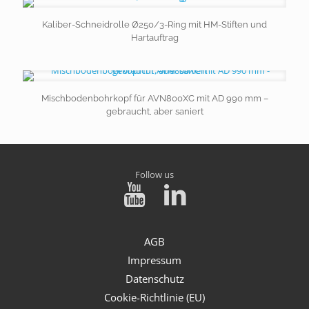
Kaliber-Schneidrolle Ø250/3-Ring mit HM-Stiften und
Hartauftrag
Mischbodenbohrkopf für AVN800XC mit AD 990 mm –
gebraucht, aber saniert
Follow us
AGB
Impressum
Datenschutz
Cookie-Richtlinie (EU)