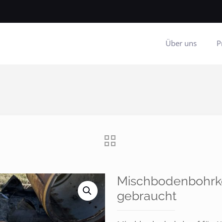
Über uns
P
Mischbodenbohrko
gebraucht