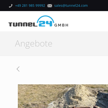
+49 281 985 99992
sales@tunnel24.com
Angebote